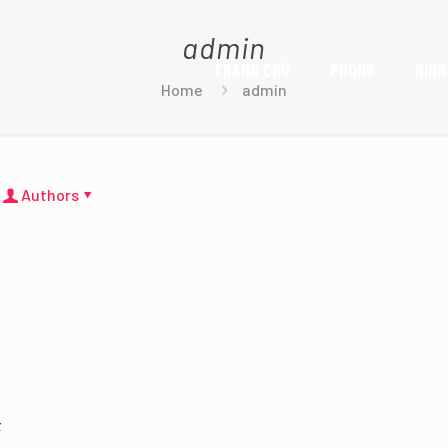
admin
TRANG CHỦ
PHÒNG
HÌNH
Home
admin
Authors
t