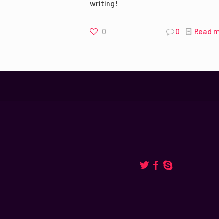
writing!
0
0
Read 